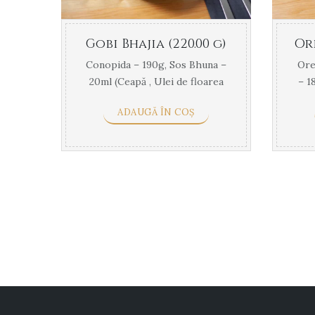
Gobi Bhajia (220.00 g)
Conopida – 190g, Sos Bhuna –
Ore
20ml (Ceapă , Ulei de floarea
– 1
soarelui , Amestecul de ...
C
ADAUGĂ ÎN COȘ