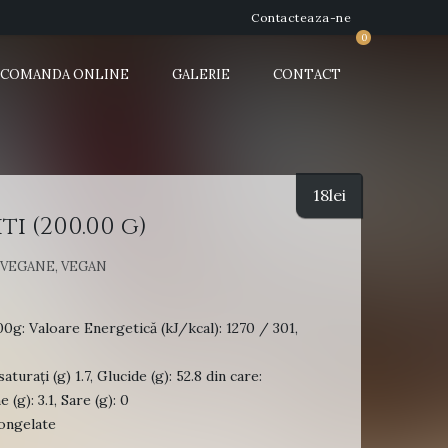
Contacteaza-ne
0
COMANDA ONLINE
GALERIE
CONTACT
18
lei
ti (200.00 g)
 VEGANE
,
VEGAN
00g: Valoare Energetică (kJ/kcal): 1270 / 301,
saturați (g) 1.7, Glucide (g): 52.8 din care:
 (g): 3.1, Sare (g): 0
ongelate