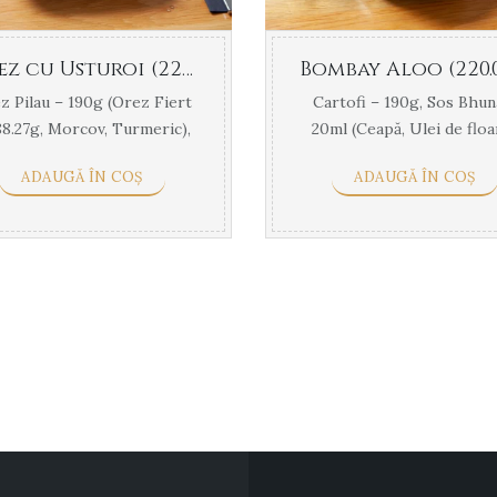
Orez cu Usturoi (220.00 g)
z Pilau – 190g (Orez Fiert
Cartofi – 190g, Sos Bhun
88.27g, Morcov, Turmeric),
20ml (Ceapă, Ulei de floa
eapă, Usturoi, Ulei de ...
soarelui, Pasta de tomate, 
ADAUGĂ ÎN COȘ
ADAUGĂ ÎN COȘ