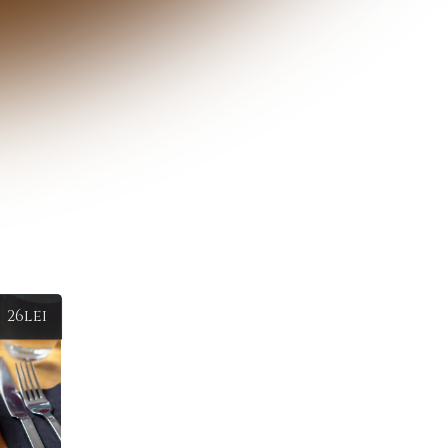
26
lei