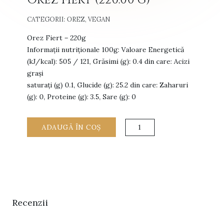
Orez Fiert (220.00 g)
CATEGORII:
OREZ
,
VEGAN
Orez Fiert – 220g
Informații nutriționale 100g: Valoare Energetică
(kJ/kcal): 505 / 121, Grăsimi (g): 0.4 din care: Acizi
grași
saturați (g) 0.1, Glucide (g): 25.2 din care: Zaharuri
(g): 0, Proteine (g): 3.5, Sare (g): 0
Cantitate
ADAUGĂ ÎN COȘ
Orez
Fiert
(220.00
g)
Recenzii