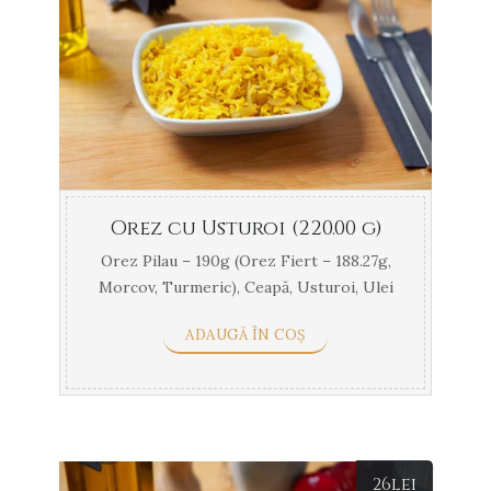
Orez cu Usturoi (220.00 g)
Orez Pilau – 190g (Orez Fiert – 188.27g,
Morcov, Turmeric), Ceapă, Usturoi, Ulei
de ...
ADAUGĂ ÎN COȘ
26
lei