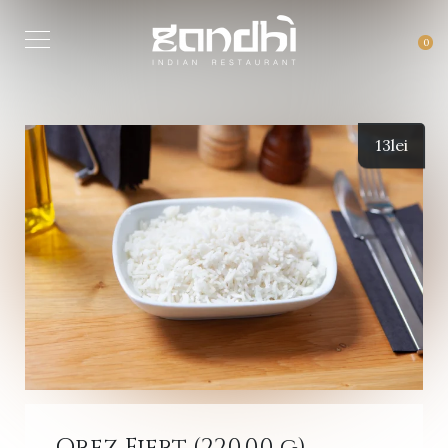
0
13
lei