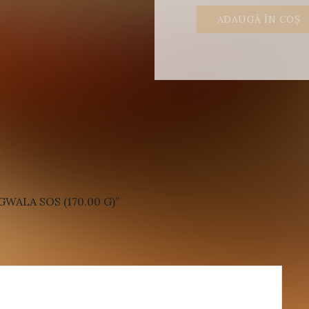
ADAUGĂ ÎN COȘ
WALA SOS (170.00 G)”