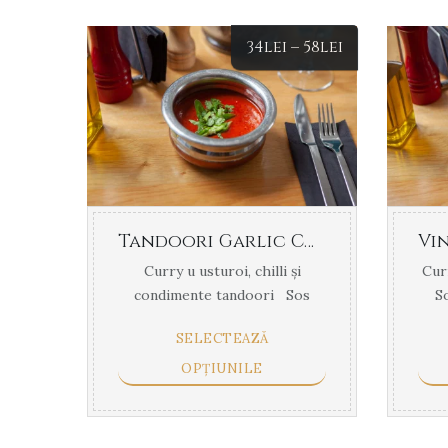
34
lei
–
58
lei
Tandoori Garlic Chilli Sos (170.00 g)
Curry u usturoi, chilli și
Curr
condimente tandoori Sos
So
Curry – 155ml (Ceapă – ...
SELECTEAZĂ
OPȚIUNILE