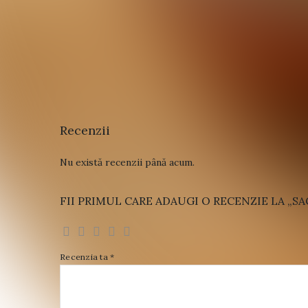
Recenzii
Nu există recenzii până acum.
FII PRIMUL CARE ADAUGI O RECENZIE LA „SAG
Recenzia ta
*