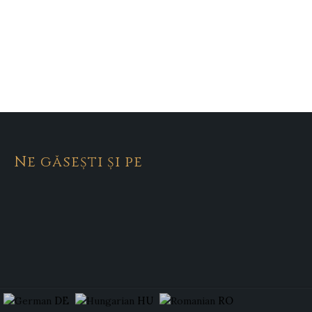
Ne găsești și pe
DE
HU
RO