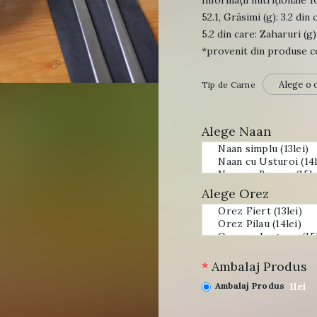
Informații nutriționale 1
52.1, Grăsimi (g): 3.2 din 
5.2 din care: Zaharuri (g):
*provenit din produse c
Tip de Carne
Alege Naan
Alege Orez
*
Ambalaj Produs
1lei
Ambalaj Produs