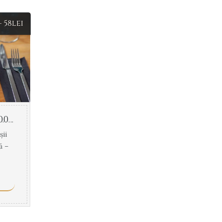
–
58
lei
Rogan Josh Sos (170.00 g)
oșii
ă –