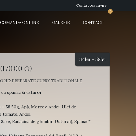
Contacteaza-ne
0
COMANDA ONLINE
GALERIE
CONTACT
34
lei
–
58
lei
170.00 g)
ORIE:
PREPARATE CURRY TRADIȚIONALE
cu spanac și usturoi
– 58.50g, Apă, Morcov, Ardei, Ulei de
e tomate, Ardei,
Sare, Rădăcină de ghimbir, Usturoi), Spanac*