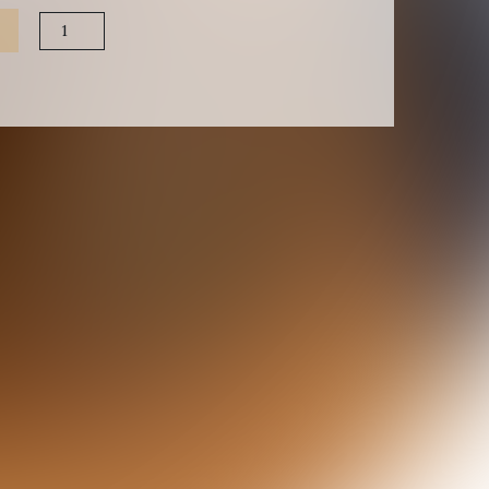
Cantitate
Sagwala
Sos
(170.00
g)