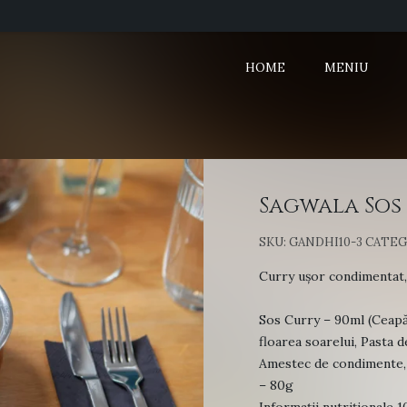
HOME
MENIU
Sagwala Sos (
SKU:
GANDHI10-3
CATEG
Curry ușor condimentat, 
Sos Curry – 90ml (Ceapă 
floarea soarelui, Pasta d
Amestec de condimente, 
– 80g