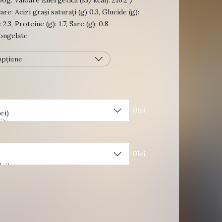
00g: Valoare Energetică (kJ/kcal): 216.2 /
care: Acizi grași saturați (g) 0.3, Glucide (g):
 2.3, Proteine (g): 1.7, Sare (g): 0.8
ongelate
0lei
0lei