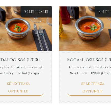
34
lei
–
58
lei
34
lei
Vindaloo Sos (170.00 g)
y foarte picant, cu cartofi
Curry aromat cu extra r
s Curry – 120ml (Ceapă –
Sos Curry – 120ml (Ceap
78g, Apă, Morcov, ...
78g, Apă, Morcov, ...
SELECTEAZĂ
SELECTEAZĂ
OPȚIUNILE
OPȚIUNILE