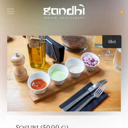
0
6
lei