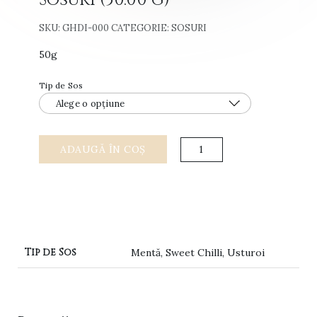
Sosuri (50.00 g)
SKU:
GHDI-000
CATEGORIE:
SOSURI
50g
Tip de Sos
Cantitate
ADAUGĂ ÎN COȘ
Sosuri
(50.00
g)
Tip de Sos
Mentă, Sweet Chilli, Usturoi